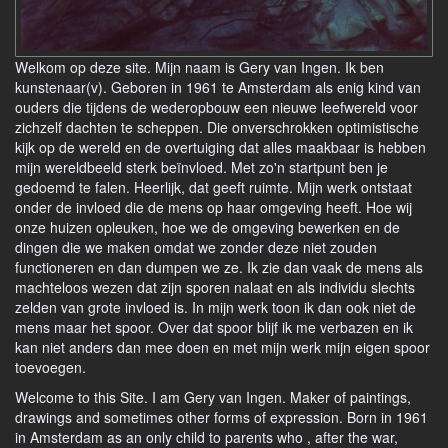
Welkom op deze site. Mijn naam is Gery van Ingen. Ik ben
kunstenaar(v). Geboren in 1961 te Amsterdam als enig kind van
ouders die tijdens de wederopbouw een nieuwe leefwereld voor
zichzelf dachten te scheppen. Die onverschrokken optimistische
kijk op de wereld en de overtuiging dat alles maakbaar is hebben
mijn wereldbeeld sterk beïnvloed. Met zo'n startpunt ben je
gedoemd te falen. Heerlijk, dat geeft ruimte. Mijn werk ontstaat
onder de invloed die de mens op haar omgeving heeft. Hoe wij
onze huizen opleuken, hoe we de omgeving bewerken en de
dingen die we maken omdat we zonder deze niet zouden
functioneren en dan dumpen we ze. Ik zie dan vaak de mens als
machteloos wezen dat zijn sporen nalaat en als individu slechts
zelden van grote invloed is. In mijn werk toon ik dan ook niet de
mens maar het spoor. Over dat spoor blijf ik me verbazen en ik
kan niet anders dan mee doen en met mijn werk mijn eigen spoor
toevoegen.
Welcome to this Site. I am Gery van Ingen. Maker of paintings,
drawings and sometimes other forms of expression. Born in 1961
in Amsterdam as an only child to parents who , after the war,