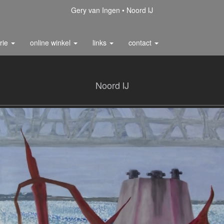
Gery van Ingen
Noord IJ
rie
online winkel
links
contact
Noord IJ