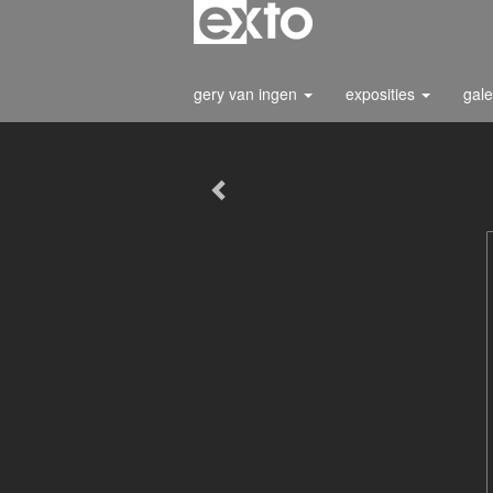
gery van ingen
exposities
gale